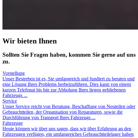
Wir bieten Ihnen
Sollten Sie Fragen haben, kommen Sie gerne auf uns
zu.
Vorstellung
Unser Bestreben ist es, Sie umfangreich und fundiert zu beraten und
eine Lösung Ihres Problems herbeizuführen. Dies kann von einem
kurzen Telefonat bis hin zur Abholung Ihres liegen gebliebenen
Fahrzeugs ...
Service
Unser Service reicht von Beratung, Beschaffung von Neuteilen oder
Gebrauchtteilen, der Organisation von Reparaturen, sowie die
Durchführung von Transport Ihres Fahrzeugs ...
Fahrzeuge
Heute können wir über uns sagen, dass wir über Erfahrung an den
Fahrzeugen verfügen, ein umfangreiches Gebrauchtteilelager haben